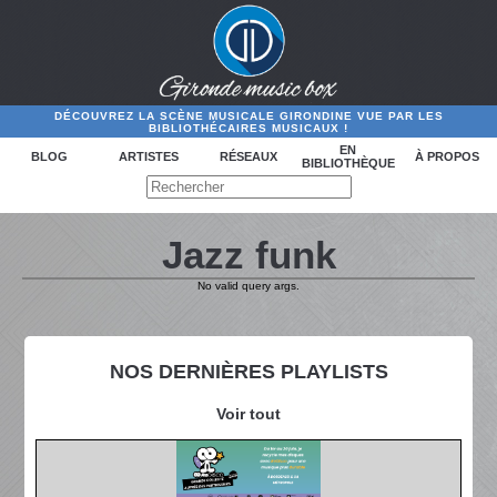
DÉCOUVREZ LA SCÈNE MUSICALE GIRONDINE VUE PAR LES
BIBLIOTHÉCAIRES MUSICAUX !
EN
BLOG
ARTISTES
RÉSEAUX
À PROPOS
BIBLIOTHÈQUE
Jazz funk
No valid query args.
NOS DERNIÈRES PLAYLISTS
Voir tout