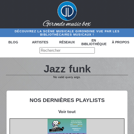
DÉCOUVREZ LA SCÈNE MUSICALE GIRONDINE VUE PAR LES
BIBLIOTHÉCAIRES MUSICAUX !
EN
BLOG
ARTISTES
RÉSEAUX
À PROPOS
BIBLIOTHÈQUE
Jazz funk
No valid query args.
NOS DERNIÈRES PLAYLISTS
Voir tout