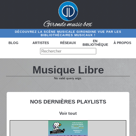
DÉCOUVREZ LA SCÈNE MUSICALE GIRONDINE VUE PAR LES
BIBLIOTHÉCAIRES MUSICAUX !
EN
BLOG
ARTISTES
RÉSEAUX
À PROPOS
BIBLIOTHÈQUE
Musique Libre
No valid query args.
NOS DERNIÈRES PLAYLISTS
Voir tout