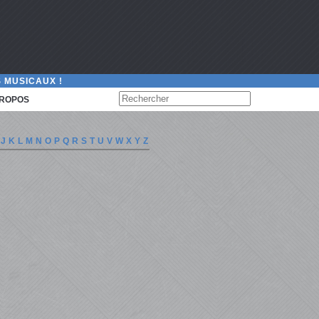
 MUSICAUX !
PROPOS
J
K
L
M
N
O
P
Q
R
S
T
U
V
W
X
Y
Z