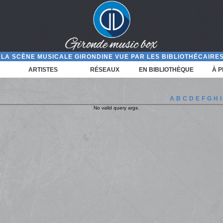
LA SCÈNE MUSICALE GIRONDINE VUE PAR LES BIBLIOTHÉCAIRES
ARTISTES
RÉSEAUX
EN BIBLIOTHÈQUE
À 
A
B
C
D
E
F
G
H
I
No valid query args.