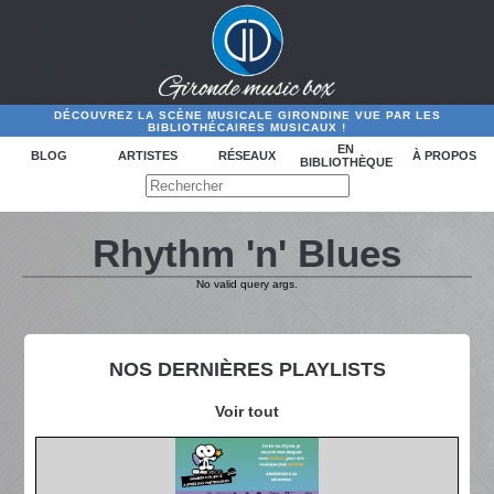
DÉCOUVREZ LA SCÈNE MUSICALE GIRONDINE VUE PAR LES
BIBLIOTHÉCAIRES MUSICAUX !
EN
BLOG
ARTISTES
RÉSEAUX
À PROPOS
BIBLIOTHÈQUE
Rhythm 'n' Blues
No valid query args.
NOS DERNIÈRES PLAYLISTS
Voir tout