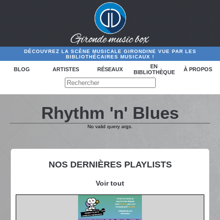
DÉCOUVREZ LA SCÈNE MUSICALE GIRONDINE VUE PAR LES
BIBLIOTHÉCAIRES MUSICAUX !
EN
BLOG
ARTISTES
RÉSEAUX
À PROPOS
BIBLIOTHÈQUE
Rhythm 'n' Blues
No valid query args.
NOS DERNIÈRES PLAYLISTS
Voir tout