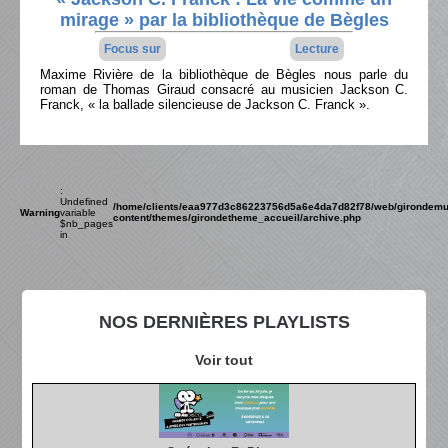
mirage » par la bibliothèque de Bègles
Focus sur
Lecture
Maxime Rivière de la bibliothèque de Bègles nous parle du
roman de Thomas Giraud consacré au musicien Jackson C.
Franck, « la ballade silencieuse de Jackson C. Franck ».
:
Undefined
/home/clients/eaa977d3c86223756d5a6e4da7d82f78/web/girondemu
Warning
variable
content/themes/girondetheme_accueil/archive.php
$nb_pages
in
NOS DERNIÈRES PLAYLISTS
Voir tout