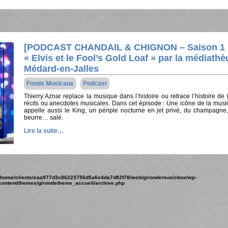
[PODCAST CHANDAIL & CHIGNON – Saison 1 É
« Elvis et le Fool’s Gold Loaf » par la médiathè
Médard-en-Jalles
Fonds Musicaux
Podcast
Thierry Aznar replace la musique dans l’histoire ou retrace l’histoire de
récits ou anecdotes musicales. Dans cet épisode : Une icône de la musiq
appelle aussi le King, un périple nocturne en jet privé, du champagne
beurre… salé.
Lire la suite…
/home/clients/eaa977d3c86223756d5a6e4da7d82f78/web/girondemusicbox/wp-
content/themes/girondetheme_accueil/archive.php