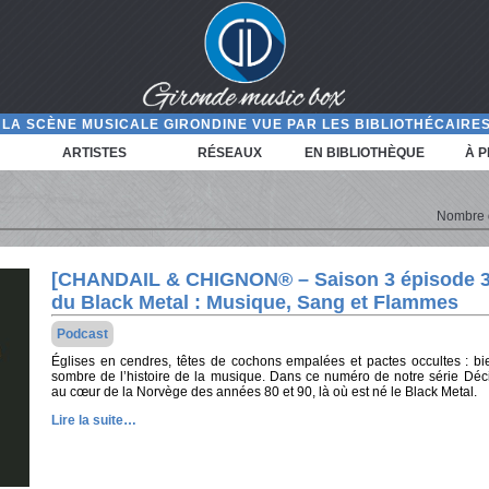
LA SCÈNE MUSICALE GIRONDINE VUE PAR LES BIBLIOTHÉCAIRES
ARTISTES
RÉSEAUX
EN BIBLIOTHÈQUE
À 
Nombre d'
[CHANDAIL & CHIGNON® – Saison 3 épisode 30]
du Black Metal : Musique, Sang et Flammes
Podcast
Églises en cendres, têtes de cochons empalées et pactes occultes : bi
sombre de l’histoire de la musique. Dans ce numéro de notre série Déc
au cœur de la Norvège des années 80 et 90, là où est né le Black Metal.
Lire la suite…