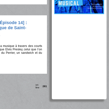
pisode 14] :
que de Saint-
 la musique à travers des courts
ue Elvis Presley, celui que l’on
, du Perrier, un sandwich et du
on
281
line