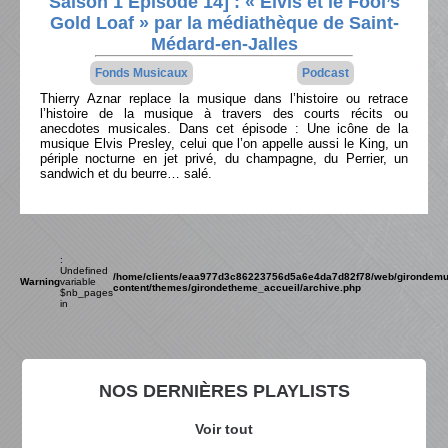
Saison 1 Épisode 14] : « Elvis et le Fool’s
Gold Loaf » par la médiathèque de Saint-
Médard-en-Jalles
Fonds Musicaux
Podcast
Thierry Aznar replace la musique dans l’histoire ou retrace
l’histoire de la musique à travers des courts récits ou
anecdotes musicales. Dans cet épisode : Une icône de la
musique Elvis Presley, celui que l’on appelle aussi le King, un
périple nocturne en jet privé, du champagne, du Perrier, un
sandwich et du beurre… salé.
:
Undefined
/home/clients/eaa977d3c86223756d5a6e4da7d82f78/web/girondemu
Warning
variable
content/themes/girondetheme_accueil/archive.php
$nb_pages
in
NOS DERNIÈRES PLAYLISTS
Voir tout