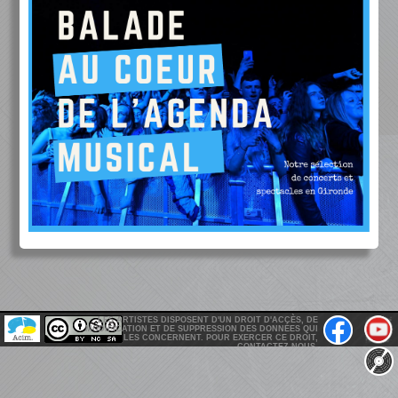
LES ARTISTES DISPOSENT D'UN DROIT D'ACCÈS, DE
MODIFICATION ET DE SUPPRESSION DES DONNÉES QUI
LES CONCERNENT. POUR EXERCER CE DROIT,
CONTACTEZ-NOUS.
GIRONDEMUSICBOX@GMAIL.COM