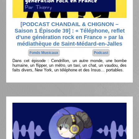
[PODCAST CHANDAIL & CHIGNON –
Saison 1 Épisode 39] : « Téléphone, reflet
d’une génération rock en France » par la
médiathèque de Saint-Médard-en-Jalles
Fonds Musicaux
Podcast
Dans cet épisode : Cendrillon, un autre monde, une bombe
humaine, un flipper, un métro, un taxi, un chat, un vaudou, des
faits divers, New York, un téléphone et des Insus… portables.