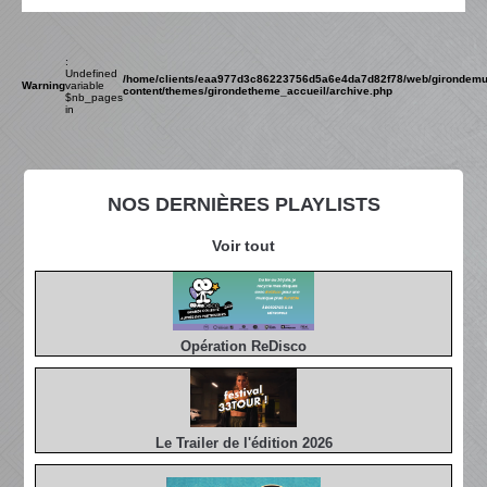
:
Undefined
/home/clients/eaa977d3c86223756d5a6e4da7d82f78/web/girondemu
Warning
variable
content/themes/girondetheme_accueil/archive.php
$nb_pages
in
NOS DERNIÈRES PLAYLISTS
Voir tout
Opération ReDisco
Le Trailer de l'édition 2026