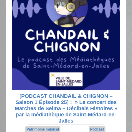
[PODCAST CHANDAIL & CHIGNON –
Saison 1 Épisode 25] : » Le concert des
Marches de Selma – Décibels Histoires »
par la médiathèque de Saint-Médard-en-
Jalles
Patrimoine musical
Podcast