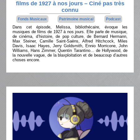
films de 1927 à nos jours – Ciné pas très
connu
Fonds Musicaux
Patrimoine musical
Podcast
Dans cet épisode, Melissa, bibliothécaire, évoque les
musiques de films de 1927 à nos jours. Elle parle de musique,
de cinéma, d’histoire, de pop culture, de Bernard Hermann,
Max Steiner, Camille Saint-Saëns, Alfred Hitchcock, Miles
Davis, Isaac Hayes, Jerry Goldsmith, Ennio Morricone, John
Williams, Hans Zimmer, Quentin Tarantino… de Hollywood, de
la nouvelle vague, de la blaxploitation et de beaucoup d’autres
choses encore.