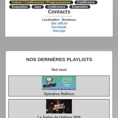
Auteur / Conférencier / Programmateur
Conférence
Exposition
Jazz
Conference
Exposition
Contacts
Localisation : Bordeaux
Site officiel
Facebook
Discogs
NOS DERNIÈRES PLAYLISTS
Voir tout
Opération ReDisco
Le Trailer de l'édition 2026