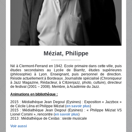
Méziat, Philippe
Né à Clermont-Ferrand en 1942. Ecole primaire dans cette ville, puis
études secondaires au Lycée de Biarritz, études supérieures
(philosophie) à Lyon. Enseignant, puis personnel de direction.
Réside actuellement à Bordeaux. Journaliste spécialisé (Chroniqueur
à Jazz Magazine, Rédacteur, à Citizenjazz, photo, culture), directeur
de festival (2001 – 2008). Membre, à Académie du Jazz.
Animations en bibliothèque :
2015 : Médiathèque Jean Degoul (Eysines) : Exposition « Jazzbox »
de Cécile Léna et Philippe Méziat (
en savoir plus
)
2015 : Médiathèque Jean Degoul (Eysines) : « Philippe Méziat VS
Lionel Corsini », rencontre (
en savoir plus
)
2013 : Médiathèque de Cestas : sieste musicale
Voir aussi