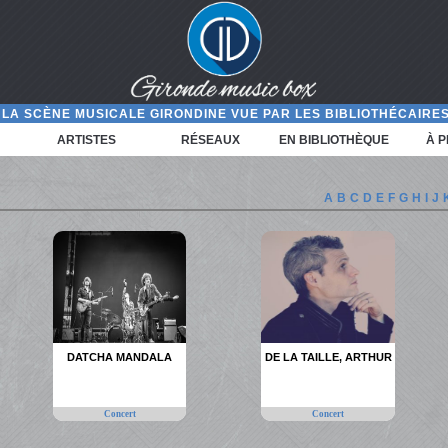
LA SCÈNE MUSICALE GIRONDINE VUE PAR LES BIBLIOTHÉCAIRES
ARTISTES
RÉSEAUX
EN BIBLIOTHÈQUE
À 
A
B
C
D
E
F
G
H
I
J
DATCHA MANDALA
DE LA TAILLE, ARTHUR
Concert
Concert