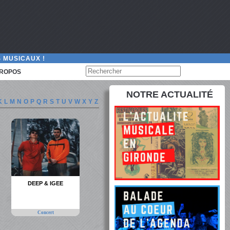
 MUSICAUX !
PROPOS
NOTRE ACTUALITÉ
K
L
M
N
O
P
Q
R
S
T
U
V
W
X
Y
Z
DEEP & IGEE
Concert