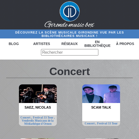
DÉCOUVREZ LA SCÈNE MUSICALE GIRONDINE VUE PAR LES
BIBLIOTHÉCAIRES MUSICAUX !
EN
BLOG
ARTISTES
RÉSEAUX
À PROPOS
BIBLIOTHÈQUE
Concert
SAEZ, NICOLAS
SCAM TALK
,
,
Concert
Festival 33 Tour
Vendredis Musicaux de la
,
Concert
Festival 33 Tour
Médiathèque d'Ornon