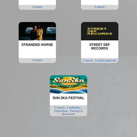
Concert
Concert
STRANDED HORSE
STREET DEF
RECORDS
Concert
,
Concert
Lecture musicale
SUN SKA FESTIVAL
,
,
Concert
Conference
,
Exposition
Partage et
découverte