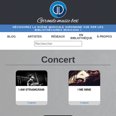
DÉCOUVREZ LA SCÈNE MUSICALE GIRONDINE VUE PAR LES
BIBLIOTHÉCAIRES MUSICAUX !
EN
BLOG
ARTISTES
RÉSEAUX
À PROPOS
BIBLIOTHÈQUE
Concert
I AM STRAMGRAM
I ME MINE
Concert
Concert