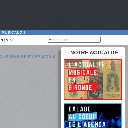
 MUSICAUX !
PROPOS
NOTRE ACTUALITÉ
K
L
M
N
O
P
Q
R
S
T
U
V
W
X
Y
Z