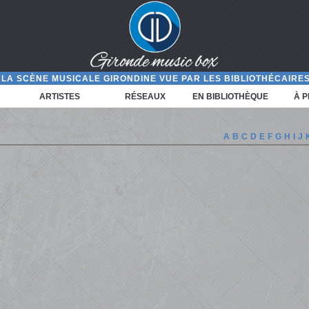
LA SCÈNE MUSICALE GIRONDINE VUE PAR LES BIBLIOTHÉCAIRES
ARTISTES
RÉSEAUX
EN BIBLIOTHÈQUE
À 
A
B
C
D
E
F
G
H
I
J