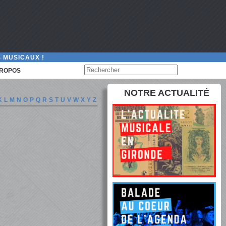
 MUSICAUX !
PROPOS
NOTRE ACTUALITÉ
K
L
M
N
O
P
Q
R
S
T
U
V
W
X
Y
Z