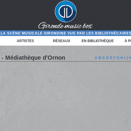
LA SCÈNE MUSICALE GIRONDINE VUE PAR LES BIBLIOTHÉCAIRES
ARTISTES
RÉSEAUX
EN BIBLIOTHÈQUE
À 
 - Médiathèque d'Ornon
A
B
C
D
E
F
G
H
I
J