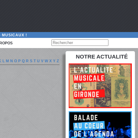
 MUSICAUX !
PROPOS
NOTRE ACTUALITÉ
K
L
M
N
O
P
Q
R
S
T
U
V
W
X
Y
Z