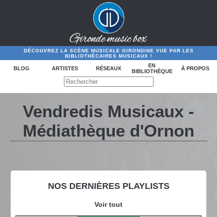
DÉCOUVREZ LA SCÈNE MUSICALE GIRONDINE VUE PAR LES
BIBLIOTHÉCAIRES MUSICAUX !
EN
BLOG
ARTISTES
RÉSEAUX
À PROPOS
BIBLIOTHÈQUE
Vendredis Musicaux -
Médiathèque d'Ornon
NOS DERNIÈRES PLAYLISTS
Voir tout