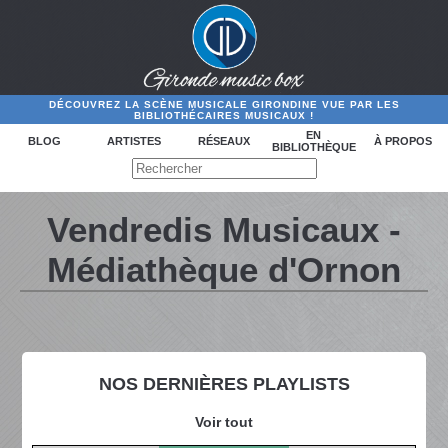
DÉCOUVREZ LA SCÈNE MUSICALE GIRONDINE VUE PAR LES
BIBLIOTHÉCAIRES MUSICAUX !
EN
BLOG
ARTISTES
RÉSEAUX
À PROPOS
BIBLIOTHÈQUE
Vendredis Musicaux -
Médiathèque d'Ornon
NOS DERNIÈRES PLAYLISTS
Voir tout