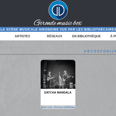
LA SCÈNE MUSICALE GIRONDINE VUE PAR LES BIBLIOTHÉCAIRES
ARTISTES
RÉSEAUX
EN BIBLIOTHÈQUE
À 
A
B
C
D
E
F
G
H
I
J
DATCHA MANDALA
,
Blues rock
Rock psychédélique