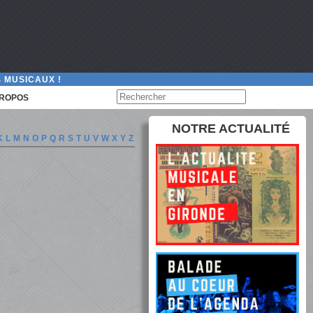
 MUSICAUX !
PROPOS
NOTRE ACTUALITÉ
K
L
M
N
O
P
Q
R
S
T
U
V
W
X
Y
Z