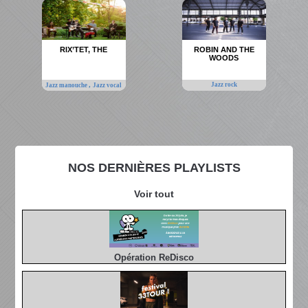
RIX’TET, THE
ROBIN AND THE
WOODS
,
Jazz rock
Jazz manouche
Jazz vocal
NOS DERNIÈRES PLAYLISTS
Voir tout
Opération ReDisco