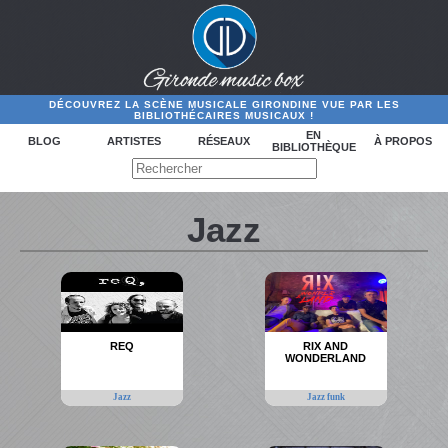
DÉCOUVREZ LA SCÈNE MUSICALE GIRONDINE VUE PAR LES
BIBLIOTHÉCAIRES MUSICAUX !
EN
BLOG
ARTISTES
RÉSEAUX
À PROPOS
BIBLIOTHÈQUE
Jazz
REQ
RIX AND
WONDERLAND
Jazz
Jazz funk