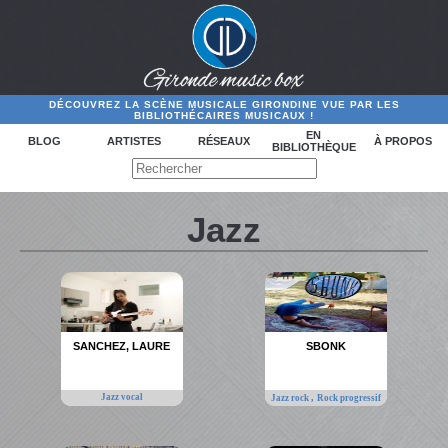
DÉCOUVREZ LA SCÈNE MUSICALE GIRONDINE VUE PAR LES
BIBLIOTHÉCAIRES MUSICAUX !
EN
BLOG
ARTISTES
RÉSEAUX
À PROPOS
BIBLIOTHÈQUE
Jazz
SANCHEZ, LAURE
SBONK
Jazz vocal
,
Jazz rock
Rock progressif