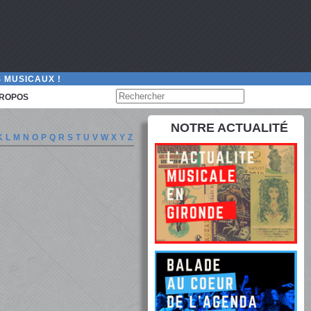
 MUSICAUX !
PROPOS
NOTRE ACTUALITÉ
K
L
M
N
O
P
Q
R
S
T
U
V
W
X
Y
Z