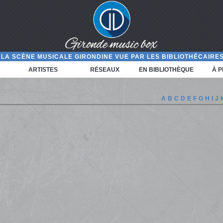
LA SCÈNE MUSICALE GIRONDINE VUE PAR LES BIBLIOTHÉCAIRES
ARTISTES
RÉSEAUX
EN BIBLIOTHÈQUE
À 
A
B
C
D
E
F
G
H
I
J