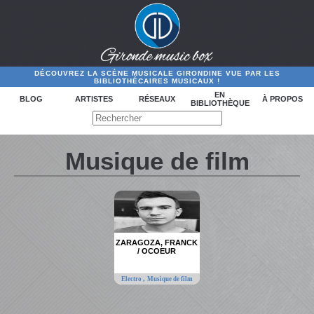
DÉCOUVREZ LA SCÈNE MUSICALE GIRONDINE VUE PAR LES
BIBLIOTHÉCAIRES MUSICAUX !
EN
BLOG
ARTISTES
RÉSEAUX
À PROPOS
BIBLIOTHÈQUE
Musique de film
ZARAGOZA, FRANCK
/ OCOEUR
,
Electro
Musique de film