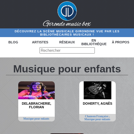
DÉCOUVREZ LA SCÈNE MUSICALE GIRONDINE VUE PAR LES
BIBLIOTHÉCAIRES MUSICAUX !
EN
BLOG
ARTISTES
RÉSEAUX
À PROPOS
BIBLIOTHÈQUE
Musique pour enfants
DELABRACHERIE,
DOHERTY, AGNÈS
FLORIAN
,
Chanson Française
Musique pour enfants
Musique pour enfants