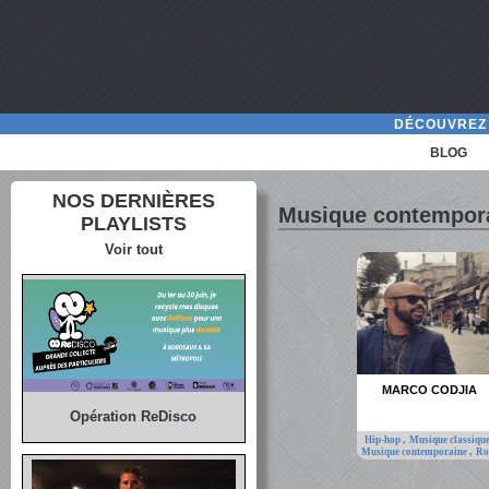
DÉCOUVREZ 
BLOG
NOS DERNIÈRES
Musique contempor
PLAYLISTS
Voir tout
MARCO CODJIA
Opération ReDisco
,
Hip-hop
Musique classiqu
,
Musique contemporaine
Ro