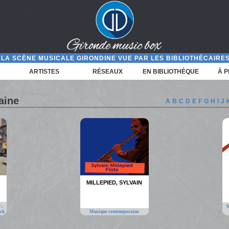
LA SCÈNE MUSICALE GIRONDINE VUE PAR LES BIBLIOTHÉCAIRES
ARTISTES
RÉSEAUX
EN BIBLIOTHÈQUE
À 
aine
A
B
C
D
E
F
G
H
I
J
MILLEPIED, SYLVAIN
,
e
M
ck
Musique contemporaine