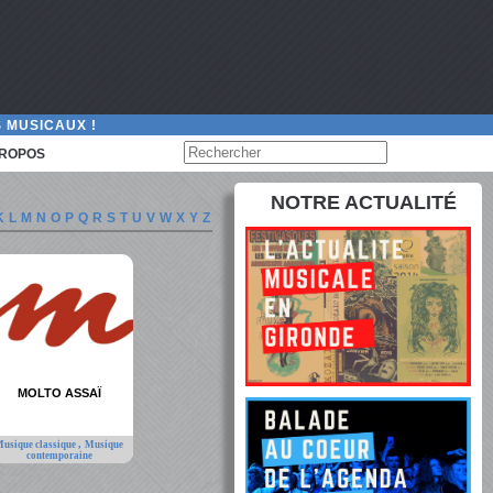
 MUSICAUX !
PROPOS
NOTRE ACTUALITÉ
K
L
M
N
O
P
Q
R
S
T
U
V
W
X
Y
Z
MOLTO ASSAÏ
,
usique classique
Musique
contemporaine