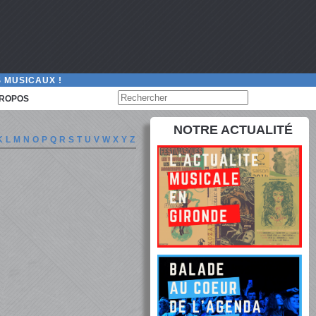
 MUSICAUX !
PROPOS
NOTRE ACTUALITÉ
K
L
M
N
O
P
Q
R
S
T
U
V
W
X
Y
Z