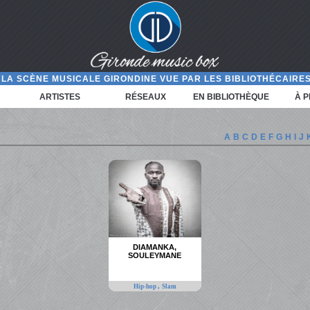
LA SCÈNE MUSICALE GIRONDINE VUE PAR LES BIBLIOTHÉCAIRES
ARTISTES
RÉSEAUX
EN BIBLIOTHÈQUE
À 
A
B
C
D
E
F
G
H
I
J
DIAMANKA,
SOULEYMANE
,
Hip-hop
Slam