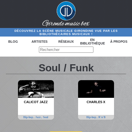
DÉCOUVREZ LA SCÈNE MUSICALE GIRONDINE VUE PAR LES
BIBLIOTHÉCAIRES MUSICAUX !
EN
BLOG
ARTISTES
RÉSEAUX
À PROPOS
BIBLIOTHÈQUE
Soul / Funk
CALICOT JAZZ
CHARLES X
,
,
,
Hip-hop
Jazz
Soul
Hip-hop
R'n'B