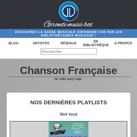
DÉCOUVREZ LA SCÈNE MUSICALE GIRONDINE VUE PAR LES
BIBLIOTHÉCAIRES MUSICAUX !
EN
BLOG
ARTISTES
RÉSEAUX
À PROPOS
BIBLIOTHÈQUE
Chanson Française
No valid query args.
NOS DERNIÈRES PLAYLISTS
Voir tout