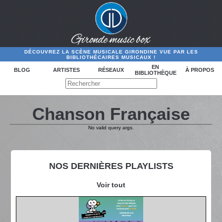
DÉCOUVREZ LA SCÈNE MUSICALE GIRONDINE VUE PAR LES
BIBLIOTHÉCAIRES MUSICAUX !
EN
BLOG
ARTISTES
RÉSEAUX
À PROPOS
BIBLIOTHÈQUE
Chanson Française
No valid query args.
NOS DERNIÈRES PLAYLISTS
Voir tout