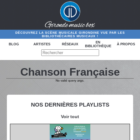
DÉCOUVREZ LA SCÈNE MUSICALE GIRONDINE VUE PAR LES
BIBLIOTHÉCAIRES MUSICAUX !
EN
BLOG
ARTISTES
RÉSEAUX
À PROPOS
BIBLIOTHÈQUE
Chanson Française
No valid query args.
NOS DERNIÈRES PLAYLISTS
Voir tout