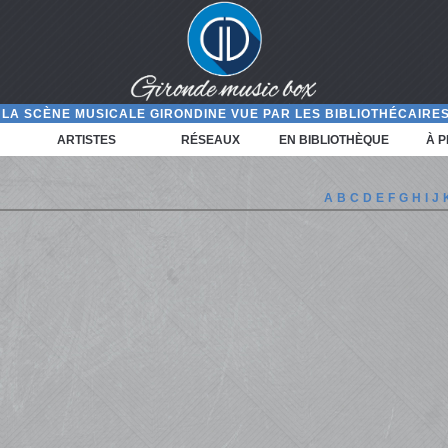
LA SCÈNE MUSICALE GIRONDINE VUE PAR LES BIBLIOTHÉCAIRES
ARTISTES
RÉSEAUX
EN BIBLIOTHÈQUE
À 
A
B
C
D
E
F
G
H
I
J