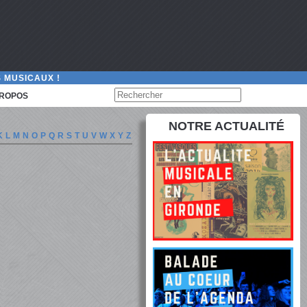
 MUSICAUX !
PROPOS
NOTRE ACTUALITÉ
K
L
M
N
O
P
Q
R
S
T
U
V
W
X
Y
Z