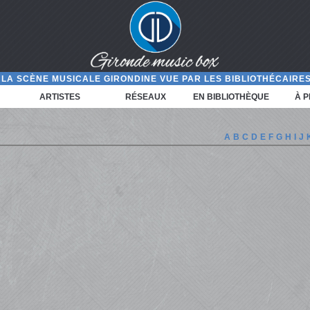
LA SCÈNE MUSICALE GIRONDINE VUE PAR LES BIBLIOTHÉCAIRES
ARTISTES
RÉSEAUX
EN BIBLIOTHÈQUE
À 
A
B
C
D
E
F
G
H
I
J