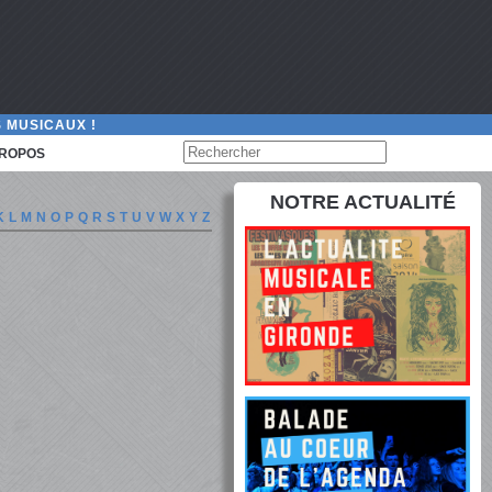
 MUSICAUX !
PROPOS
NOTRE ACTUALITÉ
K
L
M
N
O
P
Q
R
S
T
U
V
W
X
Y
Z