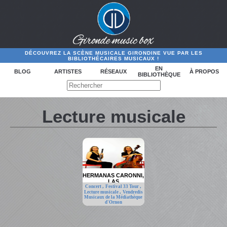
DÉCOUVREZ LA SCÈNE MUSICALE GIRONDINE VUE PAR LES
BIBLIOTHÉCAIRES MUSICAUX !
EN
BLOG
ARTISTES
RÉSEAUX
À PROPOS
BIBLIOTHÈQUE
Lecture musicale
HERMANAS CARONNI,
LAS
,
,
Concert
Festival 33 Tour
,
Lecture musicale
Vendredis
Musicaux de la Médiathèque
d'Ornon