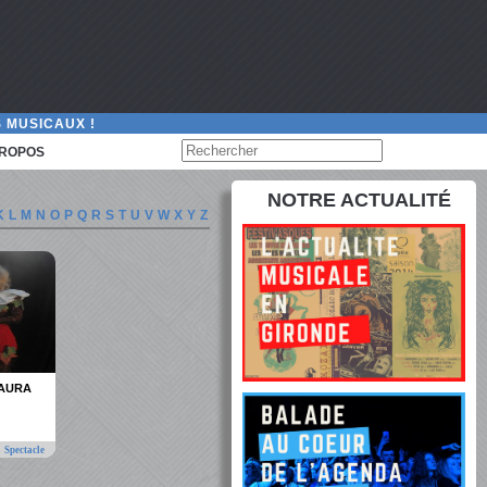
 MUSICAUX !
PROPOS
NOTRE ACTUALITÉ
K
L
M
N
O
P
Q
R
S
T
U
V
W
X
Y
Z
LAURA
,
Spectacle