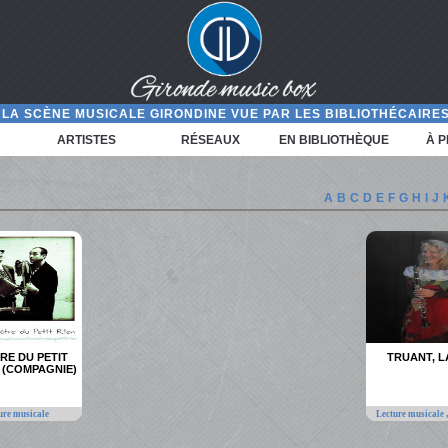
LA SCÈNE MUSICALE GIRONDINE VUE PAR LES BIBLIOTHÉCAIRES
ARTISTES
RÉSEAUX
EN BIBLIOTHÈQUE
À 
A
B
C
D
E
F
G
H
I
J
RE DU PETIT
TRUANT, 
E (COMPAGNIE)
ure musicale
Lecture musicale