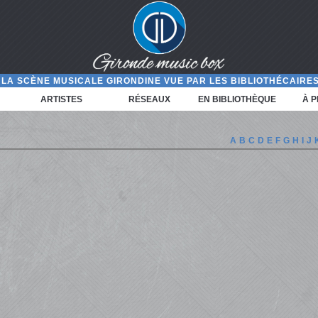
LA SCÈNE MUSICALE GIRONDINE VUE PAR LES BIBLIOTHÉCAIRES
ARTISTES
RÉSEAUX
EN BIBLIOTHÈQUE
À 
A
B
C
D
E
F
G
H
I
J