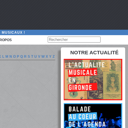
 MUSICAUX !
PROPOS
NOTRE ACTUALITÉ
K
L
M
N
O
P
Q
R
S
T
U
V
W
X
Y
Z