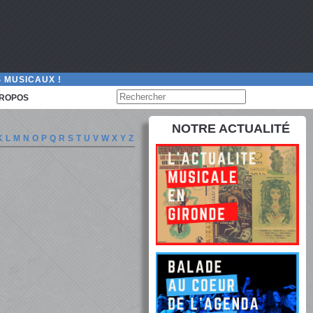
 MUSICAUX !
PROPOS
NOTRE ACTUALITÉ
K
L
M
N
O
P
Q
R
S
T
U
V
W
X
Y
Z