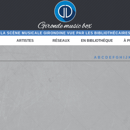
LA SCÈNE MUSICALE GIRONDINE VUE PAR LES BIBLIOTHÉCAIRES
ARTISTES
RÉSEAUX
EN BIBLIOTHÈQUE
À 
A
B
C
D
E
F
G
H
I
J