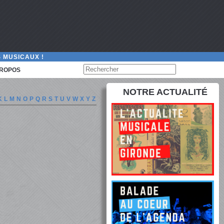
 MUSICAUX !
PROPOS
NOTRE ACTUALITÉ
K
L
M
N
O
P
Q
R
S
T
U
V
W
X
Y
Z