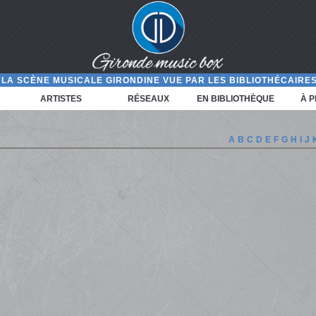
LA SCÈNE MUSICALE GIRONDINE VUE PAR LES BIBLIOTHÉCAIRES
ARTISTES
RÉSEAUX
EN BIBLIOTHÈQUE
À 
A
B
C
D
E
F
G
H
I
J