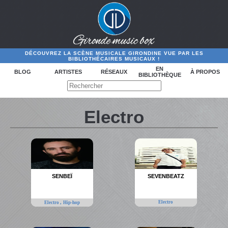
DÉCOUVREZ LA SCÈNE MUSICALE GIRONDINE VUE PAR LES
BIBLIOTHÉCAIRES MUSICAUX !
EN
BLOG
ARTISTES
RÉSEAUX
À PROPOS
BIBLIOTHÈQUE
Electro
SENBEÏ
SEVENBEATZ
,
Electro
Electro
Hip-hop