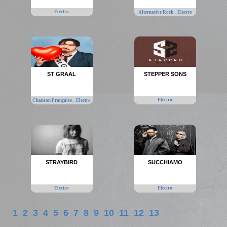
Electro
,
Alternative Rock
Electro
ST GRAAL
STEPPER SONS
,
Electro
Chanson Française
Electro
STRAYBIRD
SUCCHIAMO
Electro
Electro
1
2
3
4
5
6
7
8
9
10
11
12
13