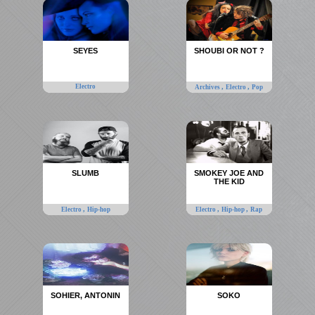
SEYES
SHOUBI OR NOT ?
Electro
,
,
Archives
Electro
Pop
SLUMB
SMOKEY JOE AND
THE KID
,
,
,
Electro
Hip-hop
Electro
Hip-hop
Rap
SOHIER, ANTONIN
SOKO