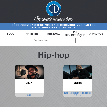
DÉCOUVREZ LA SCÈNE MUSICALE GIRONDINE VUE PAR LES
BIBLIOTHÉCAIRES MUSICAUX !
EN
BLOG
ARTISTES
RÉSEAUX
À PROPOS
BIBLIOTHÈQUE
Hip-hop
JE3F
JEEBS
,
Rap
Tremplin Musique des
Rap
2 Rives