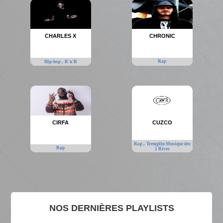
CHARLES X
CHRONIC
,
Rap
Hip-hop
R'n'B
CIRFA
CUZCO
,
Rap
Tremplin Musique des
Rap
2 Rives
NOS DERNIÈRES PLAYLISTS