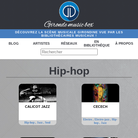
DÉCOUVREZ LA SCÈNE MUSICALE GIRONDINE VUE PAR LES
BIBLIOTHÉCAIRES MUSICAUX !
EN
BLOG
ARTISTES
RÉSEAUX
À PROPOS
BIBLIOTHÈQUE
Hip-hop
CALICOT JAZZ
CECECH
,
,
Electro
Electro-jazz
Hip-
,
,
Hip-hop
Jazz
Soul
,
hop
Jazz