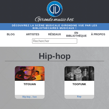
DÉCOUVREZ LA SCÈNE MUSICALE GIRONDINE VUE PAR LES
BIBLIOTHÉCAIRES MUSICAUX !
EN
BLOG
ARTISTES
RÉSEAUX
À PROPOS
BIBLIOTHÈQUE
Hip-hop
TITOUAN
TOOFUNK
,
Rap
Hip-hop
Jazz