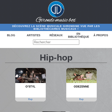
DÉCOUVREZ LA SCÈNE MUSICALE GIRONDINE VUE PAR LES
BIBLIOTHÉCAIRES MUSICAUX !
EN
BLOG
ARTISTES
RÉSEAUX
À PROPOS
BIBLIOTHÈQUE
Hip-hop
O’STYL
ODEZENNE
Rap
Rap