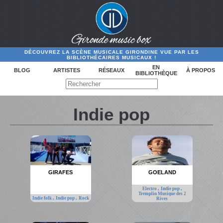
DÉCOUVREZ LA SCÈNE MUSICALE GIRONDINE VUE PAR LES
BIBLIOTHÉCAIRES MUSICAUX !
EN
BLOG
ARTISTES
RÉSEAUX
À PROPOS
BIBLIOTHÈQUE
Indie pop
GIRAFES
GOELAND
,
,
Electro
Indie pop
Tremplin Musique des 2
,
,
Indie folk
Indie pop
Rock
Rives