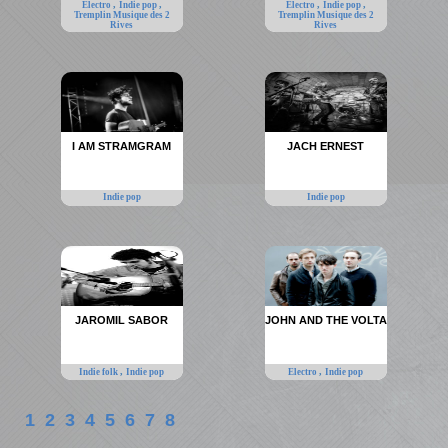
,
,
,
,
Electro
Indie pop
Electro
Indie pop
Tremplin Musique des 2
Tremplin Musique des 2
Rives
Rives
I AM STRAMGRAM
JACH ERNEST
Indie pop
Indie pop
JAROMIL SABOR
JOHN AND THE VOLTA
,
,
Indie folk
Indie pop
Electro
Indie pop
1
2
3
4
5
6
7
8