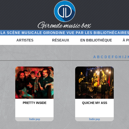
LA SCÈNE MUSICALE GIRONDINE VUE PAR LES BIBLIOTHÉCAIRES
ARTISTES
RÉSEAUX
EN BIBLIOTHÈQUE
À 
A
B
C
D
E
F
G
H
I
J
PRETTY INSIDE
QUICHE MY ASS
Indie pop
Indie pop