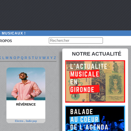
 MUSICAUX !
PROPOS
NOTRE ACTUALITÉ
K
L
M
N
O
P
Q
R
S
T
U
V
W
X
Y
Z
RÉVÉRENCE
,
Electro
Indie pop