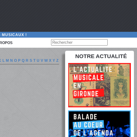
 MUSICAUX !
PROPOS
NOTRE ACTUALITÉ
K
L
M
N
O
P
Q
R
S
T
U
V
W
X
Y
Z