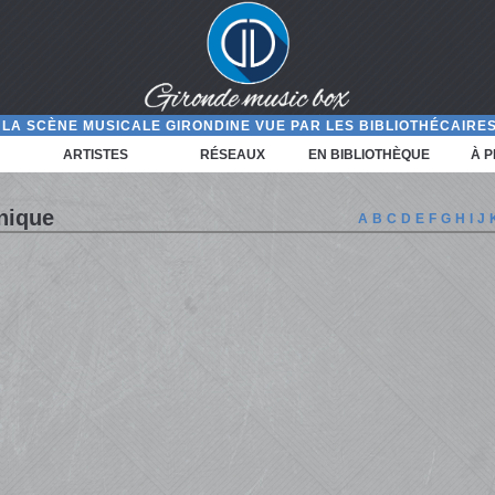
LA SCÈNE MUSICALE GIRONDINE VUE PAR LES BIBLIOTHÉCAIRES
ARTISTES
RÉSEAUX
EN BIBLIOTHÈQUE
À 
hnique
A
B
C
D
E
F
G
H
I
J