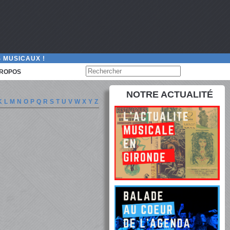
 MUSICAUX !
PROPOS
NOTRE ACTUALITÉ
K
L
M
N
O
P
Q
R
S
T
U
V
W
X
Y
Z