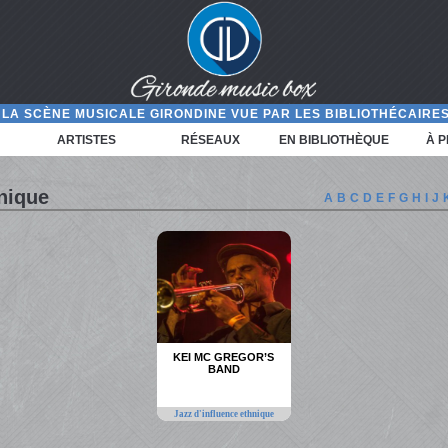
LA SCÈNE MUSICALE GIRONDINE VUE PAR LES BIBLIOTHÉCAIRES
ARTISTES
RÉSEAUX
EN BIBLIOTHÈQUE
À 
hnique
A
B
C
D
E
F
G
H
I
J
KEI MC GREGOR’S
BAND
Jazz d'influence ethnique