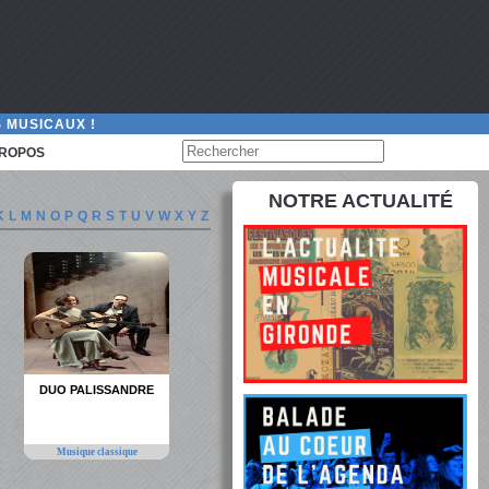
 MUSICAUX !
PROPOS
NOTRE ACTUALITÉ
K
L
M
N
O
P
Q
R
S
T
U
V
W
X
Y
Z
DUO PALISSANDRE
Musique classique