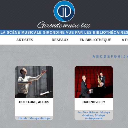
LA SCÈNE MUSICALE GIRONDINE VUE PAR LES BIBLIOTHÉCAIRES
ARTISTES
RÉSEAUX
EN BIBLIOTHÈQUE
À 
A
B
C
D
E
F
G
H
I
J
DUFFAURE, ALEXIS
DUO NOVELTY
,
Jazz New Orleans
Musique
,
classique
Musique
,
Chorale
Musique classique
contemporaine