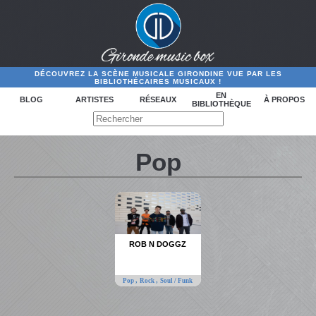
DÉCOUVREZ LA SCÈNE MUSICALE GIRONDINE VUE PAR LES
BIBLIOTHÉCAIRES MUSICAUX !
EN
BLOG
ARTISTES
RÉSEAUX
À PROPOS
BIBLIOTHÈQUE
Pop
ROB N DOGGZ
,
,
Pop
Rock
Soul / Funk