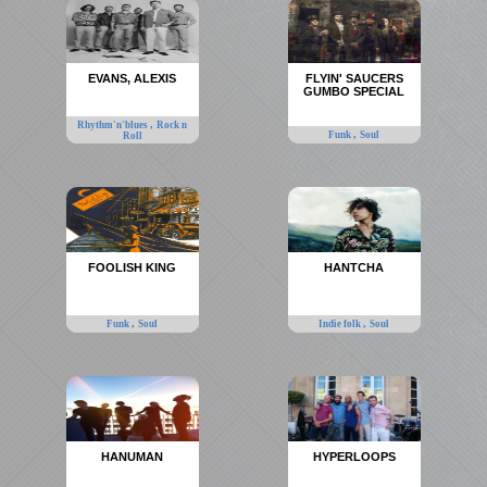
EVANS, ALEXIS
FLYIN' SAUCERS
GUMBO SPECIAL
,
Rhythm'n'blues
Rock n
,
Funk
Soul
Roll
FOOLISH KING
HANTCHA
,
,
Funk
Soul
Indie folk
Soul
HANUMAN
HYPERLOOPS