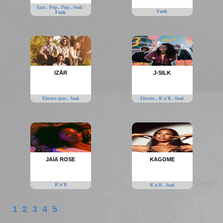
,
,
,
Jazz
Pop
Pop
Soul /
Funk
Funk
IZĀR
J-SILK
,
,
,
Electro-jazz
Soul
Electro
R'n'B
Soul
JAÏA ROSE
KAGOME
R'n'B
,
R'n'B
Soul
1
2
3
4
5