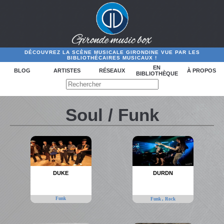
DÉCOUVREZ LA SCÈNE MUSICALE GIRONDINE VUE PAR LES
BIBLIOTHÉCAIRES MUSICAUX !
EN
BLOG
ARTISTES
RÉSEAUX
À PROPOS
BIBLIOTHÈQUE
Soul / Funk
DUKE
DURDN
Funk
,
Funk
Rock